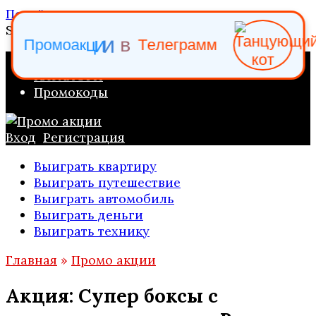
Перейти к содержанию
Search for:
е
Т
л
в
и
П
р
о
м
о
а
к
ц
и
е
г
р
а
м
м
ПРОМО АКЦИИ
КАТАЛОГИ
Промокоды
Вход
Регистрация
Выиграть квартиру
Выиграть путешествие
Выиграть автомобиль
Выиграть деньги
Выиграть технику
Главная
»
Промо акции
Акция: Супер боксы с