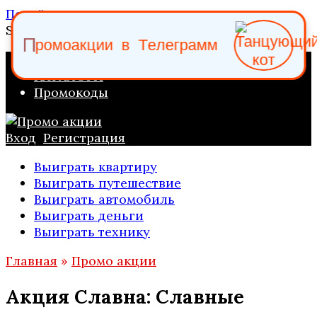
Перейти к содержанию
Search for:
о
р
м
П
о
а
к
ц
и
и
в
Т
е
л
е
г
р
а
м
м
ПРОМО АКЦИИ
КАТАЛОГИ
Промокоды
Вход
Регистрация
Выиграть квартиру
Выиграть путешествие
Выиграть автомобиль
Выиграть деньги
Выиграть технику
Главная
»
Промо акции
Акция Славна: Славные