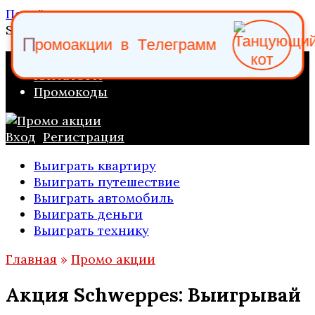
Перейти к содержанию
Search for:
о
р
м
П
о
а
к
ц
и
и
в
Т
е
л
е
г
р
а
м
м
ПРОМО АКЦИИ
КАТАЛОГИ
Промокоды
Вход
Регистрация
Выиграть квартиру
Выиграть путешествие
Выиграть автомобиль
Выиграть деньги
Выиграть технику
Главная
»
Промо акции
Акция Schweppes: Выигрывай