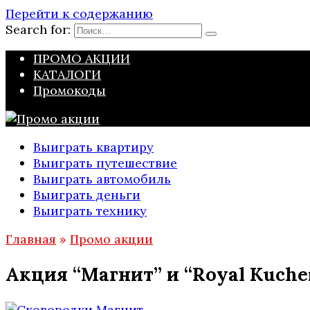
Перейти к содержанию
Search for:
ПРОМО АКЦИИ
КАТАЛОГИ
Промокоды
Выиграть квартиру
Выиграть путешествие
Выиграть автомобиль
Выиграть деньги
Выиграть технику
Главная
»
Промо акции
Акция “Магнит” и “Royal Kuche