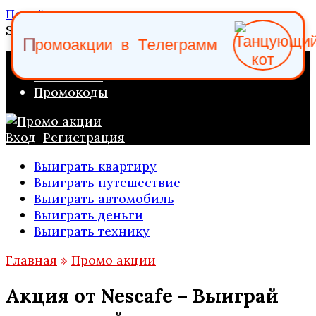
Перейти к содержанию
Search for:
р
о
П
м
о
а
к
ц
и
и
в
Т
е
л
е
г
р
а
м
м
ПРОМО АКЦИИ
КАТАЛОГИ
Промокоды
Вход
Регистрация
Выиграть квартиру
Выиграть путешествие
Выиграть автомобиль
Выиграть деньги
Выиграть технику
Главная
»
Промо акции
Акция от Nescafe – Выиграй