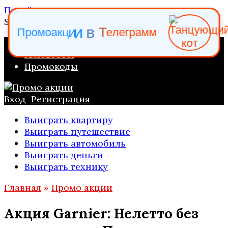
Перейти к содержанию
Search for:
е
л
е
Т
в
П
р
о
м
о
а
к
ц
и
и
г
р
а
м
м
ПРОМО АКЦИИ
КАТАЛОГИ
Промокоды
Вход
Регистрация
Выиграть квартиру
Выиграть путешествие
Выиграть автомобиль
Выиграть деньги
Выиграть технику
Главная
»
Промо акции
Акция Garnier: Нелетто без