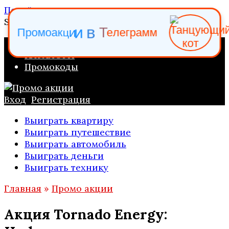
Перейти к содержанию
Search for:
л
е
е
г
Т
П
р
о
м
о
а
к
ц
и
и
в
р
а
м
м
ПРОМО АКЦИИ
КАТАЛОГИ
Промокоды
Вход
Регистрация
Выиграть квартиру
Выиграть путешествие
Выиграть автомобиль
Выиграть деньги
Выиграть технику
Главная
»
Промо акции
Акция Tornado Energy: