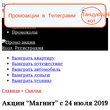
Перейти к содержанию
Search for:
П
р
о
м
о
а
к
ц
и
и
в
Т
е
л
е
г
р
а
м
м
ПРОМО АКЦИИ
КАТАЛОГИ
Промокоды
Вход
Регистрация
Выиграть квартиру
Выиграть путешествие
Выиграть автомобиль
Выиграть деньги
Выиграть технику
Главная
»
Скидки
Акции “Магнит” с 24 июля 2019