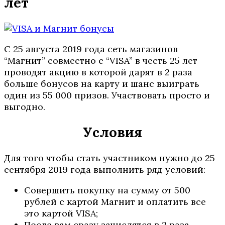
лет
С 25 августа 2019 года сеть магазинов
“Магнит” совместно с “VISA” в честь 25 лет
проводят акцию в которой дарят в 2 раза
больше бонусов на карту и шанс выиграть
один из 55 000 призов. Участвовать просто и
выгодно.
Условия
Для того чтобы стать участником нужно до 25
сентября 2019 года выполнить ряд условий:
Совершить покупку на сумму от 500
рублей с картой Магнит и оплатить все
это картой VISA;
После вам сразу зачислятся в 2 раза