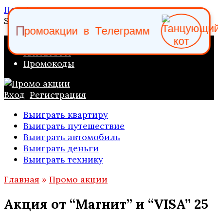
Перейти к содержанию
Search for:
р
о
П
м
о
а
к
ц
и
и
в
Т
е
л
е
г
р
а
м
м
ПРОМО АКЦИИ
КАТАЛОГИ
Промокоды
Вход
Регистрация
Выиграть квартиру
Выиграть путешествие
Выиграть автомобиль
Выиграть деньги
Выиграть технику
Главная
»
Промо акции
Акция от “Магнит” и “VISA” 25