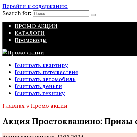
Перейти к содержанию
Search for:
ПРОМО АКЦИИ
КАТАЛОГИ
Промокоды
Выиграть квартиру
Выиграть путешествие
Выиграть автомобиль
Выиграть деньги
Выиграть технику
Главная
»
Промо акции
Акция Простоквашино: Призы с
Акция закончилась 17.06.2024