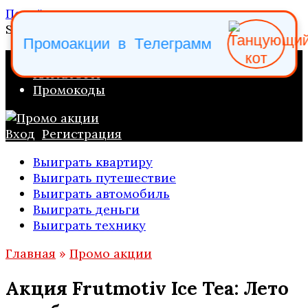
Перейти к содержанию
Search for:
П
р
о
м
о
а
к
ц
и
и
в
Т
е
л
е
г
р
а
м
м
ПРОМО АКЦИИ
КАТАЛОГИ
Промокоды
Вход
Регистрация
Выиграть квартиру
Выиграть путешествие
Выиграть автомобиль
Выиграть деньги
Выиграть технику
Главная
»
Промо акции
Акция Frutmotiv Ice Tea: Лето