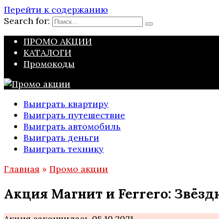
Перейти к содержанию
Search for:
ПРОМО АКЦИИ
КАТАЛОГИ
Промокоды
Выиграть квартиру
Выиграть путешествие
Выиграть автомобиль
Выиграть деньги
Выиграть технику
Главная
»
Промо акции
Акция Магнит и Ferrero: Звёзд
Акция закончилась 08.10.2021