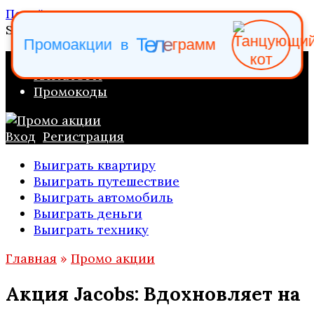
Перейти к содержанию
Search for:
р
г
а
е
л
П
р
о
м
о
а
к
ц
и
и
в
Т
е
м
м
ПРОМО АКЦИИ
КАТАЛОГИ
Промокоды
Вход
Регистрация
Выиграть квартиру
Выиграть путешествие
Выиграть автомобиль
Выиграть деньги
Выиграть технику
Главная
»
Промо акции
Акция Jacobs: Вдохновляет на