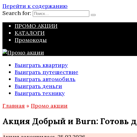
Перейти к содержанию
Search for:
ПРОМО АКЦИИ
КАТАЛОГИ
Промокоды
Выиграть квартиру
Выиграть путешествие
Выиграть автомобиль
Выиграть деньги
Выиграть технику
Главная
»
Промо акции
Акция Добрый и Burn: Готовь 
Акция закончилась 28.02.2026