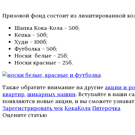
Призовой фонд состоит из лимитированной ко
Шапка Кока-Кола – 50б;
Кепка – 50б;
Худи – 100б;
Футболка – 50б;
Носки белые – 25б;
Носки красные – 25б.
Также обратите внимание на другие
акции и р
квартир
,
шикарных машин
. Вступайте в наши 
появляются новые акции, и вы сможете узнават
Зарегистрировать чек
КокаКола
Пятерочка
Оцените статью