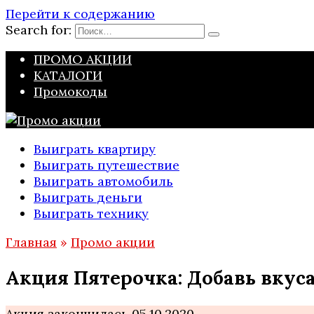
Перейти к содержанию
Search for:
ПРОМО АКЦИИ
КАТАЛОГИ
Промокоды
Выиграть квартиру
Выиграть путешествие
Выиграть автомобиль
Выиграть деньги
Выиграть технику
Главная
»
Промо акции
Акция Пятерочка: Добавь вкуса
Акция закончилась 05.10.2020