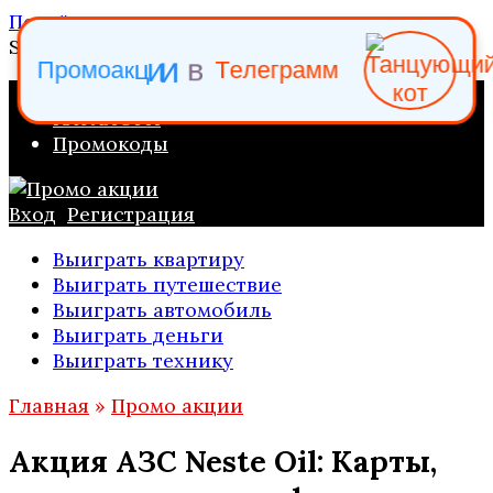
Перейти к содержанию
Search for:
е
Т
л
в
П
р
о
м
о
а
к
ц
и
и
е
г
р
а
м
м
ПРОМО АКЦИИ
КАТАЛОГИ
Промокоды
Вход
Регистрация
Выиграть квартиру
Выиграть путешествие
Выиграть автомобиль
Выиграть деньги
Выиграть технику
Главная
»
Промо акции
Акция АЗС Neste Oil: Карты,