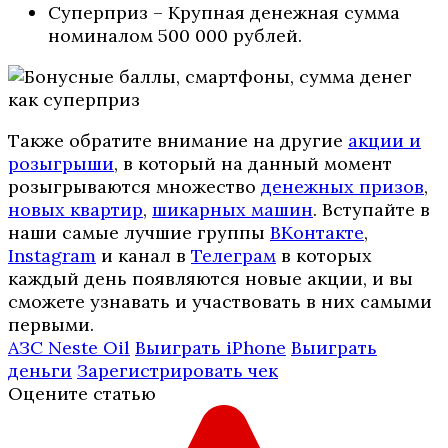
Суперприз – Крупная денежная сумма
номиналом 500 000 рублей.
Также обратите внимание на другие
акции и
розыгрыши
, в который на данный момент
розыгрываются множество
денежных призов
,
новых квартир
,
шикарных машин
. Вступайте в
наши самые лучшие группы
ВКонтакте
,
Instagram
и канал в
Телеграм
в которых
каждый день появляются новые акции, и вы
сможете узнавать и участвовать в них самыми
первыми.
АЗС Neste Oil
Выиграть iPhone
Выиграть
деньги
Зарегистрировать чек
Оцените статью