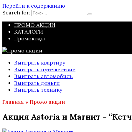
Перейти к содержанию
Search for:
ПРОМО АКЦИИ
КАТАЛОГИ
Промокоды
Выиграть квартиру
Выиграть путешествие
Выиграть автомобиль
Выиграть деньги
Выиграть технику
Главная
»
Промо акции
Акция Astoria и Магнит – “Кет