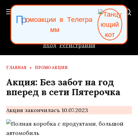
Перейти
к
о
м
а
о
р
П
к
ц
и
и
в
Т
е
л
е
г
р
а
содержанию
м
м
Вход
Регистрация
ГЛАВНАЯ
»
ПРОМО АКЦИИ
Акция: Без забот на год
вперед в сети Пятерочка
Акция закончилась 10.07.2023