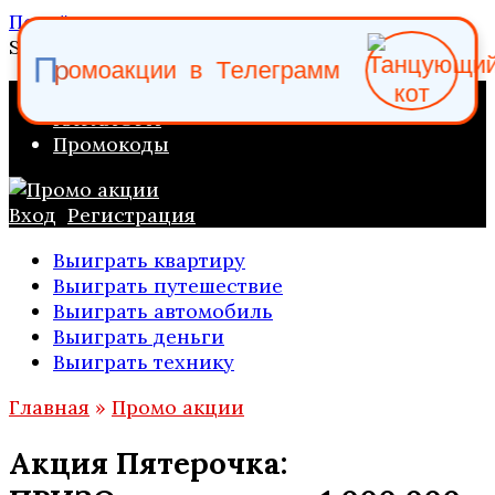
Перейти к содержанию
Search for:
м
о
о
р
П
а
к
ц
и
и
в
Т
е
л
е
г
р
а
м
м
ПРОМО АКЦИИ
КАТАЛОГИ
Промокоды
Вход
Регистрация
Выиграть квартиру
Выиграть путешествие
Выиграть автомобиль
Выиграть деньги
Выиграть технику
Главная
»
Промо акции
Акция Пятерочка: