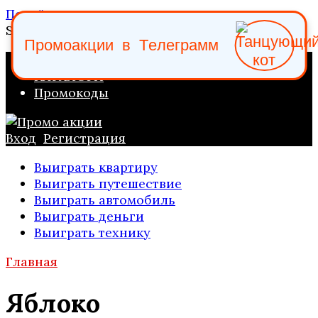
Перейти к содержанию
Search for:
П
р
о
м
о
а
к
ц
и
и
в
Т
е
л
е
г
р
а
м
м
ПРОМО АКЦИИ
КАТАЛОГИ
Промокоды
Вход
Регистрация
Выиграть квартиру
Выиграть путешествие
Выиграть автомобиль
Выиграть деньги
Выиграть технику
Главная
Яблоко