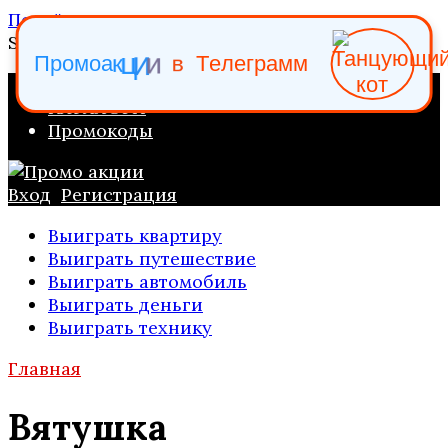
Перейти к содержанию
Search for:
и
и
в
ц
к
П
р
о
м
о
а
Т
е
л
е
г
р
а
м
м
ПРОМО АКЦИИ
КАТАЛОГИ
Промокоды
Вход
Регистрация
Выиграть квартиру
Выиграть путешествие
Выиграть автомобиль
Выиграть деньги
Выиграть технику
Главная
Вятушка