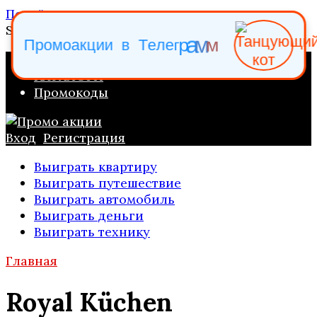
Перейти к содержанию
Search for:
м
м
а
р
П
р
о
м
о
а
к
ц
и
и
в
Т
е
л
е
г
ПРОМО АКЦИИ
КАТАЛОГИ
Промокоды
Вход
Регистрация
Выиграть квартиру
Выиграть путешествие
Выиграть автомобиль
Выиграть деньги
Выиграть технику
Главная
Royal Küchen