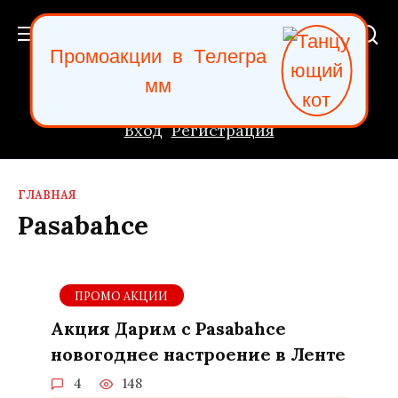
Перейти
к
П
р
о
м
о
а
к
ц
и
и
в
Т
е
л
е
г
р
а
содержанию
м
м
Вход
Регистрация
ГЛАВНАЯ
Pasabahce
ПРОМО АКЦИИ
Акция Дарим с Pasabahce
новогоднее настроение в Ленте
4
148