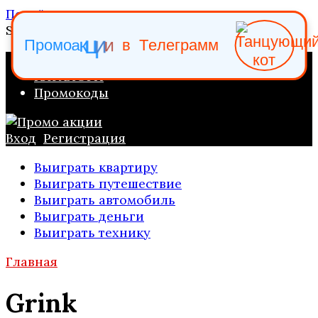
Перейти к содержанию
Search for:
и
и
ц
к
в
П
р
о
м
о
а
Т
е
л
е
г
р
а
м
м
ПРОМО АКЦИИ
КАТАЛОГИ
Промокоды
Вход
Регистрация
Выиграть квартиру
Выиграть путешествие
Выиграть автомобиль
Выиграть деньги
Выиграть технику
Главная
Grink