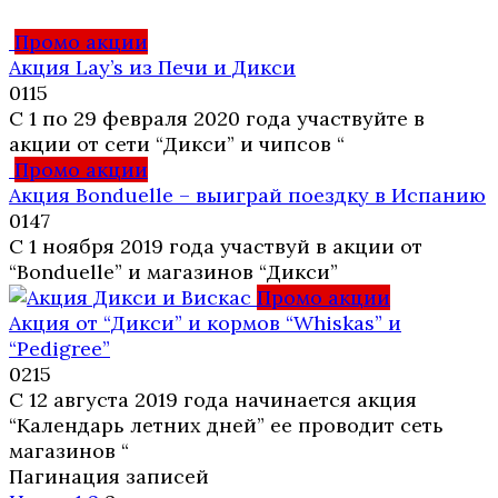
Промо акции
Акция Lay’s из Печи и Дикси
0
115
С 1 по 29 февраля 2020 года участвуйте в
акции от сети “Дикси” и чипсов “
Промо акции
Акция Bonduelle – выиграй поездку в Испанию
0
147
С 1 ноября 2019 года участвуй в акции от
“Bonduelle” и магазинов “Дикси”
Промо акции
Акция от “Дикси” и кормов “Whiskas” и
“Pedigree”
0
215
С 12 августа 2019 года начинается акция
“Календарь летних дней” ее проводит сеть
магазинов “
Пагинация записей