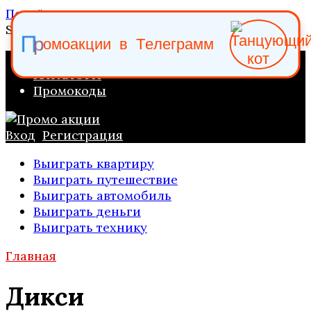
Перейти к содержанию
Search for:
П
р
о
м
о
а
к
ц
и
и
в
Т
е
л
е
г
р
а
м
м
ПРОМО АКЦИИ
КАТАЛОГИ
Промокоды
Вход
Регистрация
Выиграть квартиру
Выиграть путешествие
Выиграть автомобиль
Выиграть деньги
Выиграть технику
Главная
Дикси