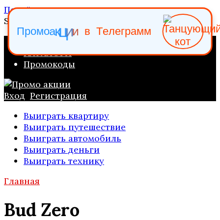
Перейти к содержанию
Search for:
и
ц
и
к
П
р
о
м
о
а
в
Т
е
л
е
г
р
а
м
м
ПРОМО АКЦИИ
КАТАЛОГИ
Промокоды
Вход
Регистрация
Выиграть квартиру
Выиграть путешествие
Выиграть автомобиль
Выиграть деньги
Выиграть технику
Главная
Bud Zero