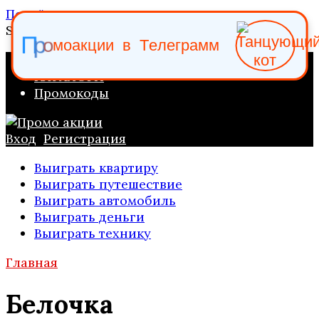
Перейти к содержанию
Search for:
р
о
П
м
о
а
к
ц
и
и
в
Т
е
л
е
г
р
а
м
м
ПРОМО АКЦИИ
КАТАЛОГИ
Промокоды
Вход
Регистрация
Выиграть квартиру
Выиграть путешествие
Выиграть автомобиль
Выиграть деньги
Выиграть технику
Главная
Белочка