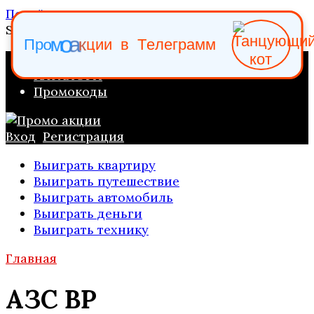
Перейти к содержанию
Search for:
а
к
о
ц
м
П
р
о
и
и
в
Т
е
л
е
г
р
а
м
м
ПРОМО АКЦИИ
КАТАЛОГИ
Промокоды
Вход
Регистрация
Выиграть квартиру
Выиграть путешествие
Выиграть автомобиль
Выиграть деньги
Выиграть технику
Главная
АЗС ВР