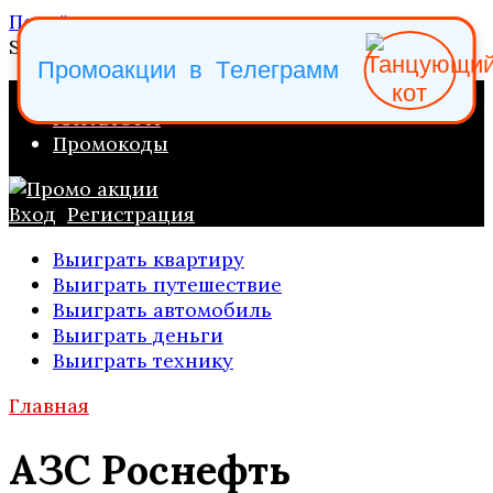
Перейти к содержанию
Search for:
П
р
о
м
о
а
к
ц
и
и
в
Т
е
л
е
г
р
а
м
м
ПРОМО АКЦИИ
КАТАЛОГИ
Промокоды
Вход
Регистрация
Выиграть квартиру
Выиграть путешествие
Выиграть автомобиль
Выиграть деньги
Выиграть технику
Главная
АЗС Роснефть