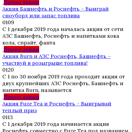
Промо акции
Акция Башнефть и Роснефть – Выиграй
сноуборд или запас топлива
0
109
С 1 декабря 2019 года началась акция от сети
АЗС Башнефть, Роснефть и напитками кока
кола, спрайт, фанта
Промо акции
Акция Burn и АЗС Роснефть, Башнефть –
участвуй в розыгрыше топлива!
0
120
С 1 по 30 ноября 2019 года проходит акция от
двух крупнейших АЗС Роснефть, Башнефть и
напитка Burn, называется
Промо акции
Акция Fuze Tea и Роснефть – Выигрывай
теплый приз
0
113
С 1 декабря 2019 года начинается акция
Роснефть совместно с Fuze Tea под названием