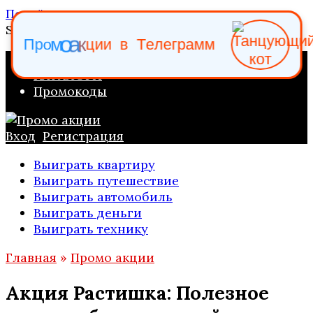
Перейти к содержанию
Search for:
и
ц
и
к
а
П
р
о
м
о
в
Т
е
л
е
г
р
а
м
м
ПРОМО АКЦИИ
КАТАЛОГИ
Промокоды
Вход
Регистрация
Выиграть квартиру
Выиграть путешествие
Выиграть автомобиль
Выиграть деньги
Выиграть технику
Главная
»
Промо акции
Акция Растишка: Полезное