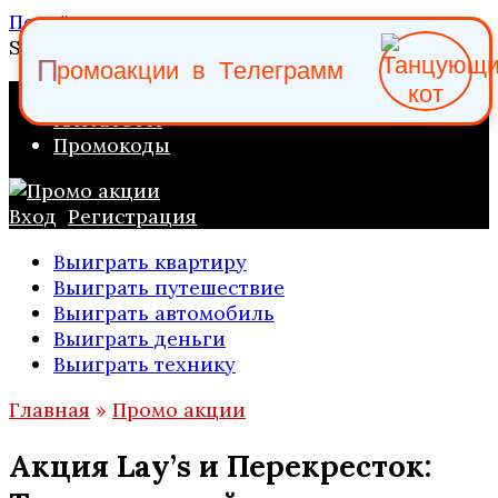
Перейти к содержанию
Search for:
р
о
П
м
о
а
к
ц
и
и
в
Т
е
л
е
г
р
а
м
м
ПРОМО АКЦИИ
КАТАЛОГИ
Промокоды
Вход
Регистрация
Выиграть квартиру
Выиграть путешествие
Выиграть автомобиль
Выиграть деньги
Выиграть технику
Главная
»
Промо акции
Акция Lay’s и Перекресток: